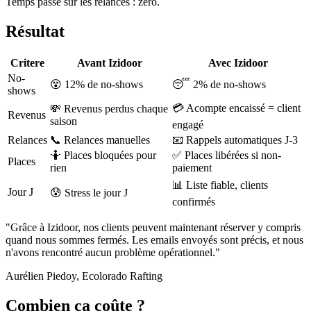
Temps passé sur les relances : zéro.
Résultat
Critere
Avant Izidoor
Avec Izidoor
No-
😵 12% de no-shows
😴 2% de no-shows
shows
💳 Acompte encaissé = client
💸 Revenus perdus chaque
Revenus
saison
engagé
Relances
📞 Relances manuelles
📧 Rappels automatiques J-3
🤷 Places bloquées pour
✅ Places libérées si non-
Places
rien
paiement
📊 Liste fiable, clients
Jour J
😰 Stress le jour J
confirmés
"Grâce à Izidoor, nos clients peuvent maintenant réserver y compris
quand nous sommes fermés. Les emails envoyés sont précis, et nous
n'avons rencontré aucun problème opérationnel."
Aurélien Piedoy
, Ecolorado Rafting
Combien ça coûte ?