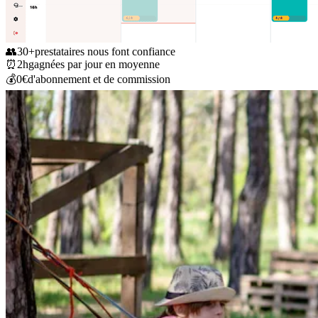
👥
30+
prestataires nous font confiance
⏰
2h
gagnées par jour en moyenne
💰
0€
d'abonnement et de commission