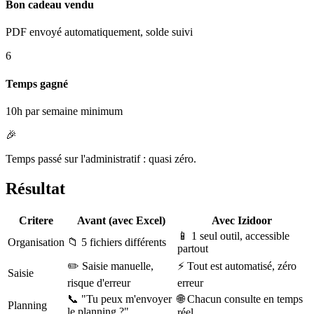
Bon cadeau vendu
PDF envoyé automatiquement, solde suivi
6
Temps gagné
10h par semaine minimum
🎉
Temps passé sur l'administratif : quasi zéro.
Résultat
Critere
Avant (avec Excel)
Avec Izidoor
📱 1 seul outil, accessible
Organisation
📁 5 fichiers différents
partout
✏️ Saisie manuelle,
⚡ Tout est automatisé, zéro
Saisie
risque d'erreur
erreur
📞 "Tu peux m'envoyer
🌐 Chacun consulte en temps
Planning
le planning ?"
réel